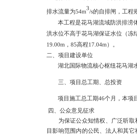
3
排水流量为
54m
/s
的自排闸，工程
本工程是花马湖流域防洪排涝
洪水位不高于花马湖保证水位（冻
19.00m
，
85
高程
17.04m
）。
二
、项目建设单位
湖北国际物流核心枢纽花马湖
三
、项目
总
工期
、总
投资
项目
施工
总工
期
46
个月，
本项
四
、公众意见征求
为保证公众知情权、广泛听取和
目影响范围内的公民、法人和其它