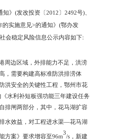
通知》
(
发改投资〔
2012
〕
2492
号
)
、
作的实施意见
>
的通知》
(
鄂办发
社会稳定风险信息公示内容如下
:
港周边区域，外排能力不足，洪涝
高，需要构建高标准防洪排涝体
防洪安全的关键性工程，鄂州市花
的《水利补短板强功能三年建设任务
自排闸两部分，其中，花马湖扩容
排水效益，对工程进水渠—花马湖
3
能方案》要求增容至
96m
/s
，新建