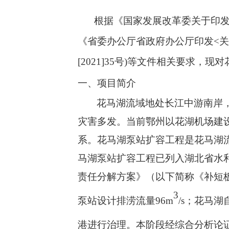
根据《国家发展改革委关于印
《省委办公厅省政府办公厅印发
<
关
[2021]35
号
)
等文件相关要求，现对
一、项目简介
花马湖流域地处长江中游南岸
灾害多发。当前鄂州以花湖机场建
系。花马湖泵站扩容
工程
是花马湖
马湖泵站扩容工程已列入湖北省水
责任分解方案》（以下简称《补短
3
泵站设计排涝流量
96m
/s
；花马湖
港进行治理。本阶段经综合分析论