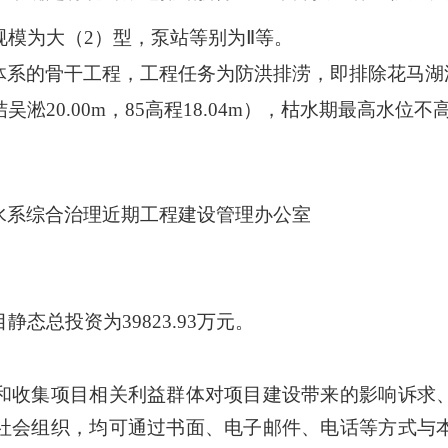
规模为大（
2
）型，泵站等别为Ⅱ等。
体系的骨干工程，工程任务为防洪排涝，即排除花马湖
结吴淞
20.00m
，
85
高程
18.04m
），枯水期最高水位不
水系综合治理近期工程建设管理办公室
目静态总投资为
39823.93
万元。
收集项目相关利益群体对项目建设带来的影响诉求
社会组织，均可通过书面、电子邮件、电话等方式与