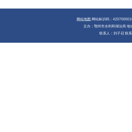
网站地图
网站标识码：420700001
主办：鄂州市水利和湖泊局 地址：
联系人：刘子召 联系电