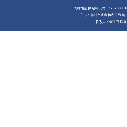
网站地图
网站标识码：420700001
主办：鄂州市水利和湖泊局 地址：
联系人：刘子召 联系电