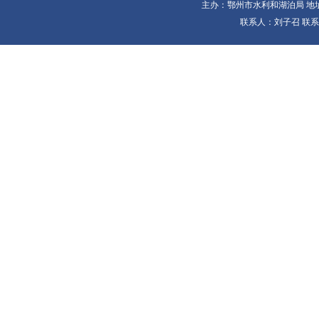
主办：鄂州市水利和湖泊局 地址：
联系人：刘子召 联系电